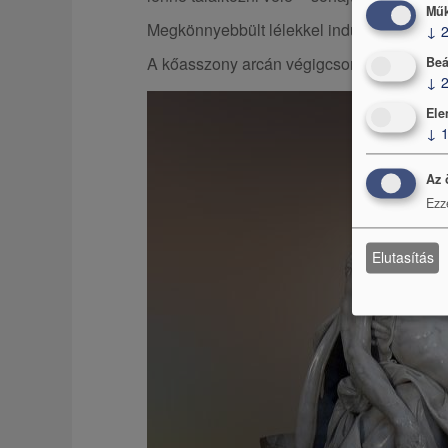
Műk
Megkönnyebbült lélekkel indult lefelé.
↓
A kőasszony arcán végigcsorduló esőcsepp
Beá
↓
Ele
↓
Az 
Ezz
Elutasítás