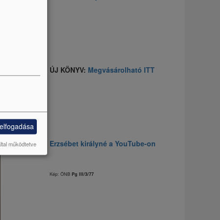
ÚJ KÖNYV:
Megvásárolható ITT
 elfogadása
Erzsébet királyné a YouTube-on
által működtetve
Kép: ÖNB
Pg III/3/77