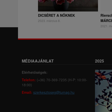
DICSÉRET A NŐKNEK
Riersc
MÁRC
2023. március 8.
2021. má
MÉDIAAJÁNLAT
2025
Elérhetőségek:
Telefon:
(+36) 70-369-7235 (H-P: 10:00-
18:00)
Email:
szerkesztoseg@tumag.hu