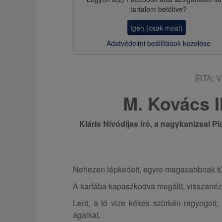
z
tartalom betöltve?
s
Igen (csak most)
a
Adatvédelmi beállítások kezelése
ÍRTA:
V
M. Kovács I
Kláris Nívódíjas író, a nagykanizsai Pi
Nehezen lépkedett, egyre magasabbnak tű
A karfába kapaszkodva megállt, visszanéze
Lent, a tó vize kékes szürkén ragyogott,
ágaikat.