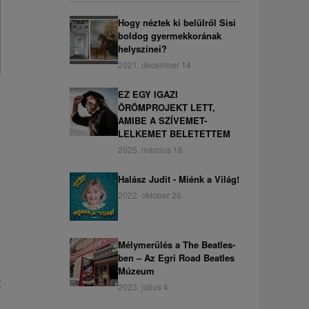
Hogy néztek ki belülről Sisi
boldog gyermekkorának
helyszínei?
2021. december 14.
EZ EGY IGAZI
ÖRÖMPROJEKT LETT,
AMIBE A SZÍVEMET-
LELKEMET BELETETTEM
2025. március 16.
Halász Judit - Miénk a Világ!
2022. október 26.
Mélymerülés a The Beatles-
ben – Az Egri Road Beatles
Múzeum
t
2023. július 4.