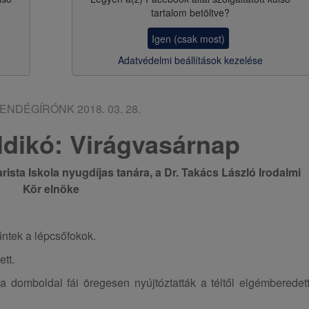
a
tartalom betöltve?
v
Igen (csak most)
i
Adatvédelmi beállítások kezelése
g
á
ENDÉGÍRÓNK
2018. 03. 28.
c
ldikó: Virágvasárnap
i
ó
arista Iskola nyugdíjas tanára, a Dr. Takács László Irodalmi
Kör elnöke
ntek a lépcsőfokok.
tt.
 a domboldal fái öregesen nyújtóztatták a téltől elgémberedet