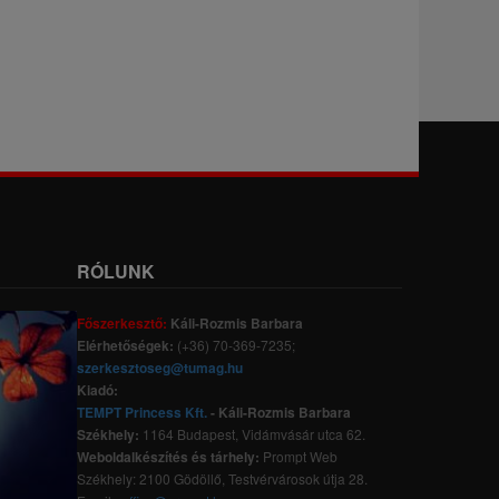
RÓLUNK
Főszerkesztő:
Káli-Rozmis Barbara
Elérhetőségek:
(+36) 70-369-7235;
szerkesztoseg@tumag.hu
Kiadó:
TEMPT Princess Kft.
- Káli-Rozmis Barbara
Székhely:
1164 Budapest, Vidámvásár utca 62.
Weboldalkészítés és tárhely:
Prompt Web
Székhely: 2100 Gödöllő, Testvérvárosok útja 28.