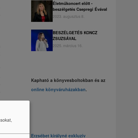
Életműkoncert előtt -
A
beszélgetés Csepregi Évával
a
2023. augusztus 8.
.
BESZÉLGETÉS KONCZ
l
ZSUZSÁVAL
m
2025. március 16.
z
n
y
z
Kapható a könyvesboltokban és az
a
online könyváruházakban
.
a
ásokat,
ó
Erzsébet királyné exkluzív