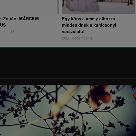
h Zoltán: MÁRCIUS...
Egy könyv, amely elhozza
IUS
mindenkinek a karácsonyi
varázslatot
rcius 15.
2020. december 8.