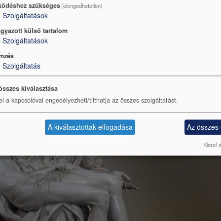
ödéshez szükséges
(elengedhetetlen)
2
Szolgáltatások
 ragyogott a tavaszi napfényben.
gyazott külső tartalom
2
Szolgáltatások
mzés
1
Szolgáltatás
összes kiválasztása
el a kapcsolóval engedélyezheti/tilthatja az összes szolgáltatást.
A kiválasztottak elfogadása
Az összes
Klaro! 