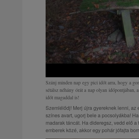
Szánj minden nap egy pici időt arra, hogy a gon
sétálsz néhány órát a nap olyan időpontjában, a
időt magaddal is!
Szemlélődj! Merj újra gyereknek lenni, az e
színes avart, ugorj bele a pocsolyákba! Ha
madarak táncát. Ha dideregsz, vedd elő a t
emberek közé, akkor egy pohár jófajta bor