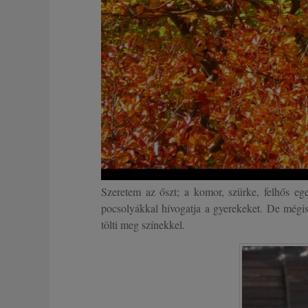
Szeretem az őszt; a komor, szürke, felhős eg
pocsolyákkal hívogatja a gyerekeket. De mégis
tölti meg színekkel.