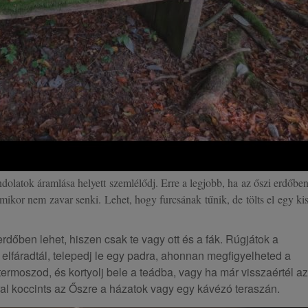
dolatok áramlása helyett szemlélődj. Erre a legjobb, ha az őszi erdőbe
mikor nem zavar senki. Lehet, hogy furcsának tűnik, de tölts el egy ki
rdőben lehet, hiszen csak te vagy ott és a fák. Rúgjátok a
 elfáradtál, telepedj le egy padra, ahonnan megfigyelheted a
ermoszod, és kortyolj bele a teádba, vagy ha már visszaértél az
ral koccints az Őszre a házatok vagy egy kávézó teraszán.