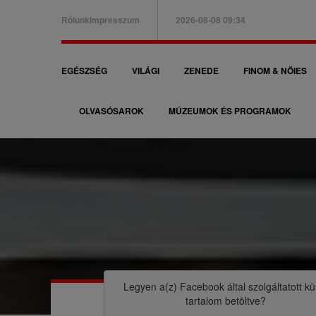
Ugrás
Rólunk
Impresszum
2026-08-08 09:34
a
B
tartalomra
a
F
EGÉSZSÉG
VILÁGI
ZENEDE
FINOM & NŐIES
l
ő
f
OLVASÓSAROK
MÚZEUMOK ÉS PROGRAMOK
n
e
a
l
v
s
i
ő
g
m
á
M
e
c
o
n
i
r
Legyen a(z)
Facebook
által szolgáltatott kü
ü
tartalom betöltve?
ó