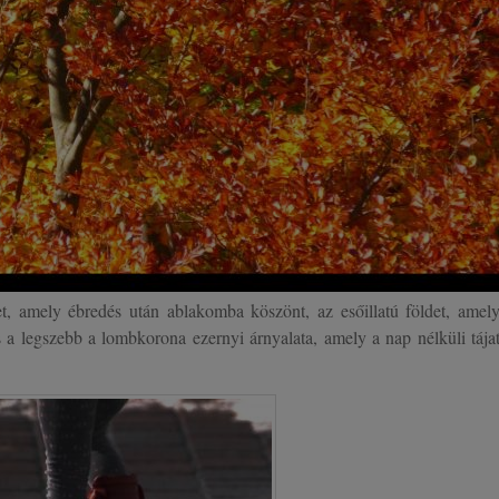
et, amely ébredés után ablakomba köszönt, az esőillatú földet, amel
 a legszebb a lombkorona ezernyi árnyalata, amely a nap nélküli tája