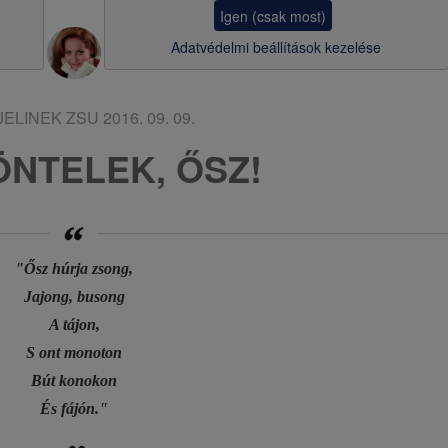
a
Igen (csak most)
v
Adatvédelmi beállítások kezelése
i
g
JELINEK ZSU
2016. 09. 09.
á
NTELEK, ŐSZ!
c
i
ó
"Ősz húrja zsong,
Jajong, busong
A tájon,
S ont monoton
Bút konokon
És fájón."