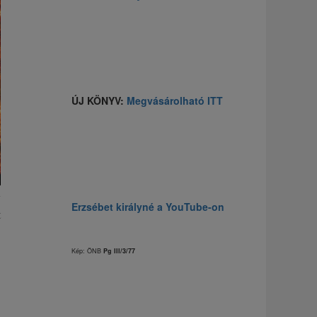
ÚJ KÖNYV:
Megvásárolható ITT
y
Erzsébet királyné a YouTube-on
t
Kép: ÖNB
Pg III/3/77