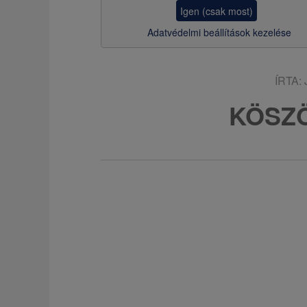
z
Igen (csak most)
s
Adatvédelmi beállítások kezelése
a
ÍRTA:
KÖSZÖ