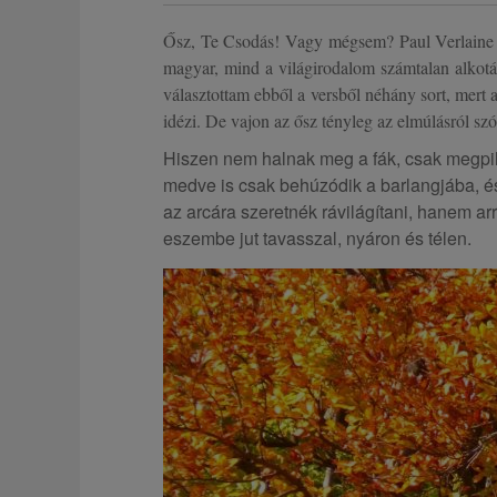
Ősz, Te Csodás! Vagy mégsem? Paul Verlaine v
magyar, mind a világirodalom számtalan alkotás
választottam ebből a versből néhány sort, mer
idézi. De vajon az ősz tényleg az elmúlásról szó
Hiszen nem halnak meg a fák, csak megpi
medve is csak behúzódik a barlangjába, és
az arcára szeretnék rávilágítani, hanem ar
eszembe jut tavasszal, nyáron és télen.