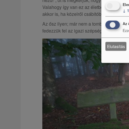
nézd!", őt is megkérjük, hogy vigye kicsit 
Ele
Valahogy így van ez az életben is. Néha há
↓
akkor is, ha közelről csábítóbbnak tűnik m
Az ősz ilyen; már nem a tombolásra hívja 
Az 
fedezzük fel az igazi szépséget a kontúrok
Ezz
Elutasítás