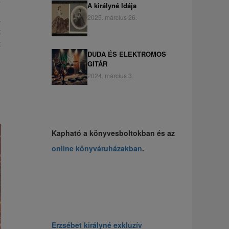
A királyné Idája
2025. március 26.
a
t
t
DUDA ÉS ELEKTROMOS
GITÁR
2024. március 3.
Kapható a könyvesboltokban és az
online könyváruházakban
.
Erzsébet királyné exkluzív