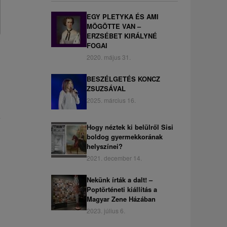
EGY PLETYKA ÉS AMI
MÖGÖTTE VAN –
ERZSÉBET KIRÁLYNÉ
FOGAI
2020. május 31.
BESZÉLGETÉS KONCZ
ZSUZSÁVAL
2025. március 16.
Hogy néztek ki belülről Sisi
boldog gyermekkorának
helyszínei?
2021. december 14.
Nekünk írták a dalt! –
Poptörténeti kiállítás a
Magyar Zene Házában
2023. július 6.