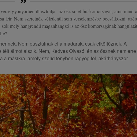
erse gyönyörűen illusztrálja az ősz sötét búskomorságát, amit mind 
a leír. Nem szeretnék véletlenül sem verselemzésbe bocsátkozni, azér
t a sok mély hangrendű magánhangzó is az ősz komorságának hangulatá
l-e?
hennek. Nem pusztulnak el a madarak, csak elköltöznek. A
 téli álmot alszik. Nem, Kedves Olvasó, én az ősznek nem erre
ra a másikra, amely szelíd fényben ragyog fel, akárhányszor