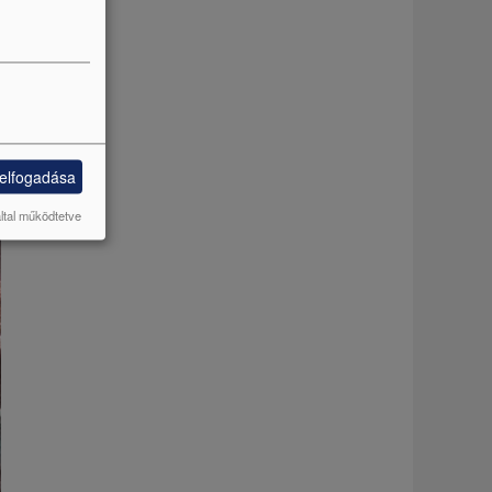
 elfogadása
által működtetve