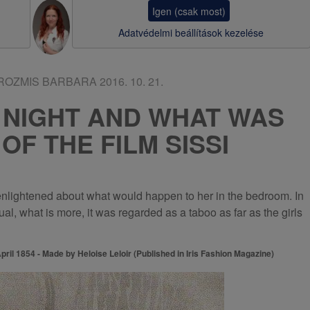
a
Igen (csak most)
v
Adatvédelmi beállítások kezelése
i
g
-ROZMIS BARBARA
2016. 10. 21.
á
 NIGHT AND WHAT WAS
c
OF THE FILM SISSI
i
ó
n enlightened about what would happen to her in the bedroom. In
al, what is more, it was regarded as a taboo as far as the girls
pril 1854 - Made by Heloise Leloir (Published in Iris Fashion Magazine)