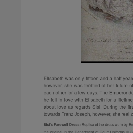
Elisabeth was only fifteen and a half ye
however, she was terrified of her future
each other for a few days. The Emperor dec
he fell in love with Elisabeth for a lifet
about love as regards Sisi. During the fir
towards Franz Joseph, however, she realize
Sisi's Farewell Dress:
Replica of the dress worn by Emp
the original in the Department of Court Uniforms © 