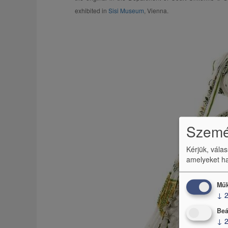
exhibited in
Sisi Museum
, Vienna.
Személ
Kérjük, vála
amelyeket ha
Műk
↓
Beá
↓