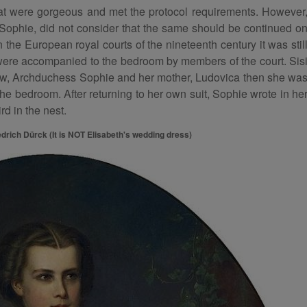
at were gorgeous and met the protocol requirements. However
ophie, did not consider that the same should be continued o
the European royal courts of the nineteenth century it was stil
 were accompanied to the bedroom by members of the court. Sis
aw, Archduchess Sophie and her mother, Ludovica then she wa
 the bedroom. After returning to her own suit, Sophie wrote in he
rd in the nest.
edrich Dürck (It is NOT Elisabeth's wedding dress)