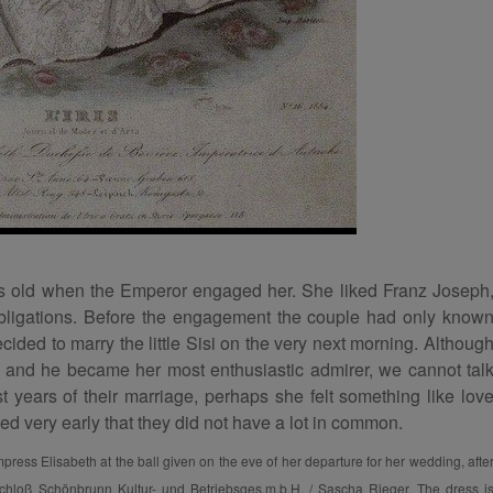
ars old when the Emperor engaged her. She liked Franz Joseph
 obligations. Before the engagement the couple had only know
ided to marry the little Sisi on the very next morning. Althoug
ime and he became her most enthusiastic admirer, we cannot tal
st years of their marriage, perhaps she felt something like lov
d very early that they did not have a lot in common.
ress Elisabeth at the ball given on the eve of her departure for her wedding, afte
Schloß Schönbrunn Kultur- und Betriebsges.m.b.H. / Sascha Rieger. The dress i