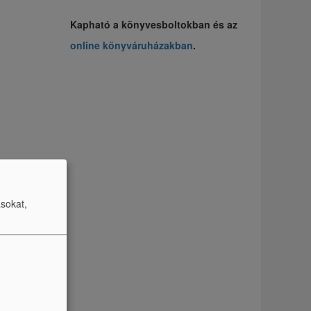
Kapható a könyvesboltokban és az
online könyváruházakban
.
ásokat,