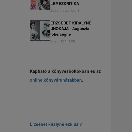
LEMEZKRITIKA
2022. november 8.
ERZSÉBET KIRÁLYNÉ
UNOKÁJA - Auguszta
főhercegné
2025. április 28.
Kapható a könyvesboltokban és az
online könyváruházakban
.
Erzsébet királyné exkluzív