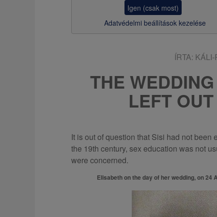
z
Igen (csak most)
s
Adatvédelmi beállítások kezelése
a
ÍRTA:
KÁLI
THE WEDDING
LEFT OUT 
It is out of question that Sisi had not bee
the 19th century, sex education was not usu
were concerned.
Elisabeth on the day of her wedding, on 24 A