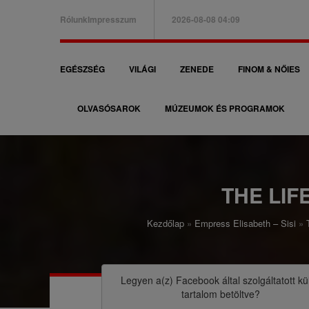
Ugrás
Rólunk
Impresszum
2026-08-08 04:09
a
B
tartalomra
a
F
EGÉSZSÉG
VILÁGI
ZENEDE
FINOM & NŐIES
l
ő
f
OLVASÓSAROK
MÚZEUMOK ÉS PROGRAMOK
n
e
a
l
v
s
i
THE LIF
ő
g
m
Kezdőlap
Empress Elisabeth – Sisi
á
M
e
c
o
n
i
r
Legyen a(z)
Facebook
által szolgáltatott kü
ü
tartalom betöltve?
ó