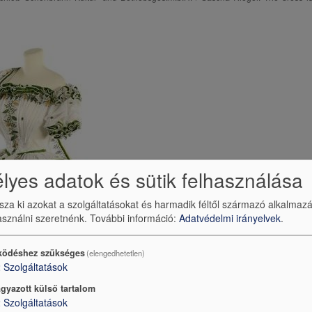
yes adatok és sütik felhasználása
ssza ki azokat a szolgáltatásokat és harmadik féltől származó alkalmaz
sználni szeretnénk.
További információ:
Adatvédelmi irányelvek
.
ödéshez szükséges
(elengedhetetlen)
2
Szolgáltatások
gyazott külső tartalom
2
Szolgáltatások