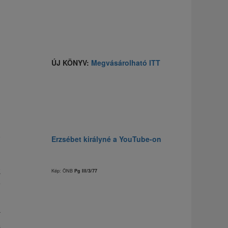
ÚJ KÖNYV:
Megvásárolható ITT
,
Erzsébet királyné a YouTube-on
n
h
k
Kép: ÖNB
Pg III/3/77
e
r
s