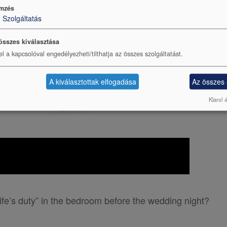
mzés
1
Szolgáltatás
összes kiválasztása
el a kapcsolóval engedélyezheti/tilthatja az összes szolgáltatást.
A kiválasztottak elfogadása
Az összes
Klaro! 
ife’s duty” in the bedroom before the wedding night?