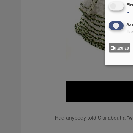
Ele
↓
Az 
Ezz
Elutasítás
Had anybody told Sisi about a “w