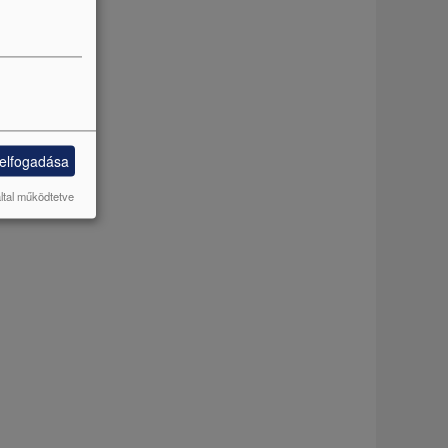
 elfogadása
által működtetve