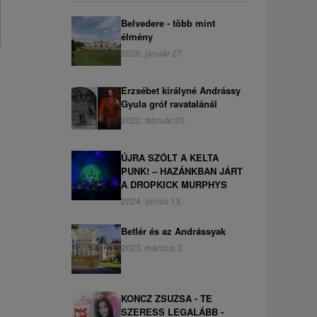
Belvedere - több mint
élmény
2026. január 27.
Erzsébet királyné Andrássy
Gyula gróf ravatalánál
2022. február 20.
ÚJRA SZÓLT A KELTA
PUNK! – HAZÁNKBAN JÁRT
A DROPKICK MURPHYS
2024. június 13.
Betlér és az Andrássyak
2023. március 2.
KONCZ ZSUZSA - TE
SZERESS LEGALÁBB -